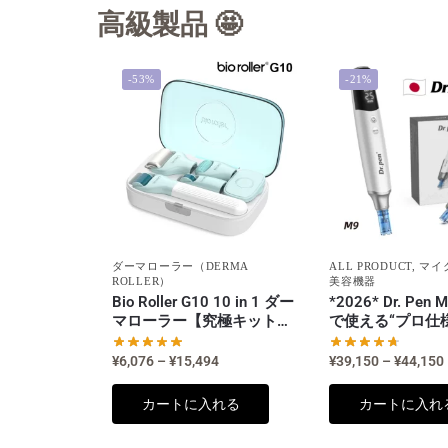
高級製品 🤩
-53%
-21%
ダーマローラー（DERMA
ALL PRODUCT
,
マイ
ROLLER）
美容機器
Bio Roller G10 10 in 1 ダー
*2026* Dr. Pe
マローラー【究極キット＆
で使える“プロ仕
針長0.25/0.5/1.5mm】
ロニードリング
デル
¥
6,076
–
¥
15,494
¥
39,150
–
¥
44,150
カートに入れる
カートに入れ