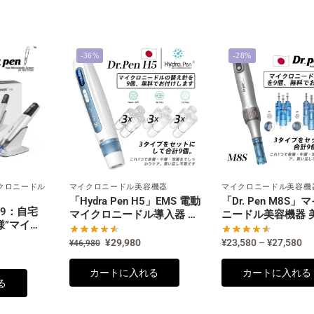
-36%
-28%
クロニードル
マイクロニードル美容機器
マイクロニードル美容機
「Hydra Pen H5」EMS 電動
「Dr. Pen M8S
n M9：自宅
マイクロニードル導入器 ✿
ニードル美容機器 
様”マイク
最新の電流マイクロニード
更新版 電動ダーマ
の次世代モ
ル美容機器
¥
29,980
¥
23,580
–
¥
27,580
¥
46,980
カートに入れる
カートに入れる
る