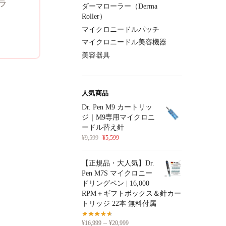
ラ
ダーマローラー（Derma
Roller）
マイクロニードルパッチ
マイクロニードル美容機器
美容器具
人気商品
Dr. Pen M9 カートリッ
ジ｜M9専用マイクロニ
ードル替え針
¥
9,599
¥
5,599
【正規品・大人気】Dr.
Pen M7S マイクロニー
ドリングペン | 16,000
RPM＋ギフトボックス＆針カー
トリッジ 22本 無料付属
–
¥
16,999
¥
20,999