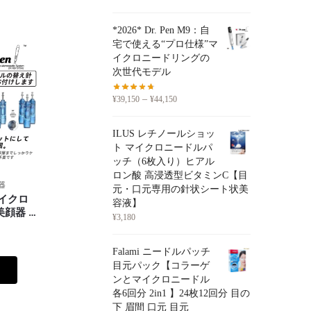
*2026* Dr. Pen M9：自
宅で使える“プロ仕様”マ
イクロニードリングの
次世代モデル
–
¥
39,150
¥
44,150
ILUS レチノールショッ
ト マイクロニードルパ
ッチ（6枚入り）ヒアル
ロン酸 高浸透型ビタミンC【目
器
元・口元専用の針状シート状美
」マイクロ
容液】
美顔器 ✿
¥
3,180
スタンプ
Falami ニードルパッチ
目元パック【コラーゲ
ンとマイクロニードル
各6回分 2in1 】24枚12回分 目の
下 眉間 口元 目元