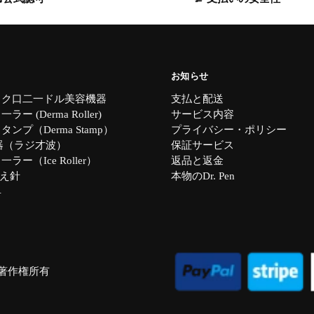
お知らせ
イク口二一ドル美容機器
支払と配送
ー (Derma Roller)
サービス内容
ンプ（Derma Stamp）
プライバシー・ポリシー
器（ラジ才波）
保証サービス
ラー（Ice Roller）
返品と返金
替え針
本物のDr. Pen
具
 全著作権所有