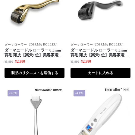
ダーマローラー（DERMA ROLLER）
ダーマローラー（DERMA ROLLER）
ダーマニードル ローラー 0.5mm
ダーマニードル ローラー 0.5mm
育毛 頭皮【楽天1位】美容家電・
育毛 頭皮【楽天1位】美容家電・
ダーマペン 薄毛 美顔器（ゴール
ダーマペン 薄毛 美顔器（ブラッ
¥
2,980
¥
2,980
¥
5,980
¥
5,980
ド）
ク）
製品のリクエストを送信する
カートに入れる
-23%
-41%