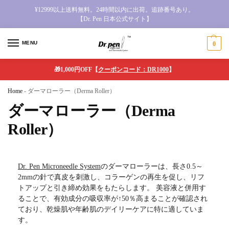
¥12999以上送料無料。24時間以内に出荷。追跡番号あり。
【Dr. Pen 日本公式サイト】
MENU
0
🎁1,000円OFF【
クーポンコード：DR1000
】
Home
-
ダーマローラー（Derma Roller）
ダーマローラー（Derma
Roller）
Dr. Pen Microneedle System
のダーマローラーは、長さ0.5～
2mmの針で真皮を刺激し、コラーゲンの再生を促し、リフ
トアップと引き締め効果をもたらします。 美容液と併用す
ることで、有効成分の吸収率が↑50％高まることが確認され
ており、乾燥肌や年齢肌のデイリーケアに特に適していま
す。