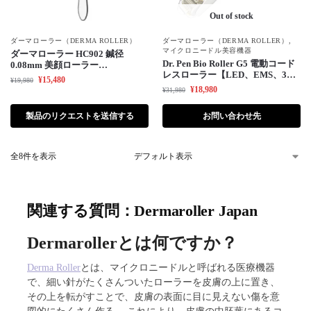
Out of stock
ダーマローラー（DERMA ROLLER）
ダーマローラー（DERMA ROLLER）
,
マイクロニードル美容機器
ダーマローラー HC902 鍼径
Dr. Pen Bio Roller G5 電動コード
0.08mm 美顔ローラー
レスローラー【LED、EMS、3プ
【Dermaroller GmbH 正規品】
¥
15,480
¥
19,980
レー美顔器、】
顔・首・育毛 ダーマペン
¥
18,980
¥
31,980
製品のリクエストを送信する
お問い合わせ先
全8件を表示
関連する質問：Dermaroller Japan
Dermarollerとは何ですか？
Derma Roller
とは、マイクロニードルと呼ばれる医療機器
で、細い針がたくさんついたローラーを皮膚の上に置き、
その上を転がすことで、皮膚の表面に目に見えない傷を意