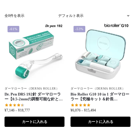
全8件を表示
-61%
-53%
ダーマローラー（DERMA ROLLER）
ダーマローラー（DERMA ROLLER）
Dr. Pen DRS 192針 ダーマローラ
Bio Roller G10 10 in 1 ダーマロー
ー【0.5-2mmの調整可能な針と育
ラー【究極キット＆針長
毛用】
0.25/0.5/1.5mm】
¥
7,146
–
¥
18,777
¥
6,076
–
¥
15,494
カートに入れる
カートに入れる