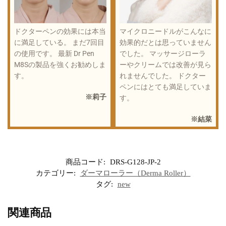
ドクターペンの効果には本当
マイクロニードルがこんなに
に満足している。 まだ7回目
効果的だとは思っていません
の使用です。 最新 Dr Pen
でした。 マッサージローラ
M8Sの製品を強くお勧めしま
ーやクリームでは改善が見ら
す。
れませんでした。 ドクター
ペンにはとても満足していま
※莉子
す。
※結菜
商品コード:
DRS-G128-JP-2
カテゴリー:
ダーマローラー（Derma Roller）
タグ:
new
関連商品