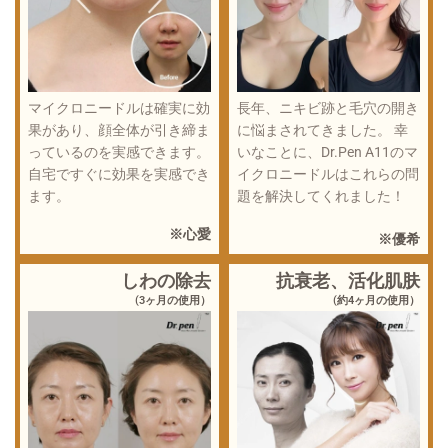
マイクロニードルは確実に効
長年、ニキビ跡と毛穴の開き
果があり、顔全体が引き締ま
に悩まされてきました。 幸
っているのを実感できます。
いなことに、Dr.Pen A11のマ
自宅ですぐに効果を実感でき
イクロニードルはこれらの問
ます。
題を解決してくれました！
※心愛
※優希
しわの除去
抗衰老、活化肌肤
(3ヶ月の使用）
(約4ヶ月の使用）