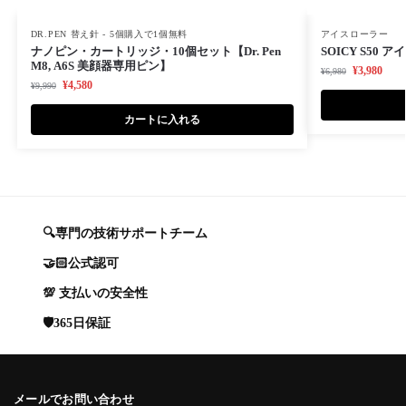
DR.PEN 替え針 - 5個購入で1個無料
アイスローラー
ナノピン・カートリッジ・10個セット【Dr. Pen
SOICY S50 ア
M8, A6S 美顔器専用ピン】
¥
3,980
¥
6,980
¥
4,580
¥
9,990
カートに入れる
🔍専門の技術サポートチーム
🤝🏻公式認可
💯 支払いの安全性
🛡️365日保証
メールでお問い合わせ