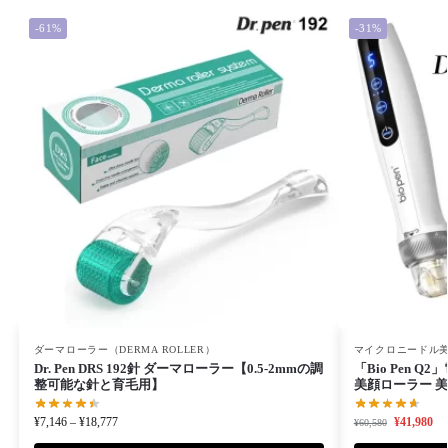
-61%
-31%
ダーマローラー（DERMA ROLLER）
マイクロニードル
Dr. Pen DRS 192針 ダーマローラー【0.5-2mmの調
「Bio Pen 
整可能な針と育毛用】
美顔ローラー 美容
LED、4プレー
¥
7,146
–
¥
18,777
¥
41,980
¥
60,580