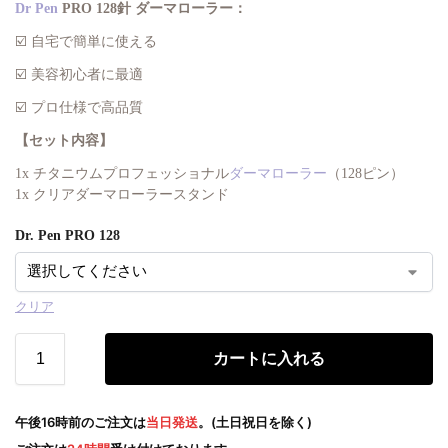
Dr Pen
PRO 128針 ダーマローラー：
☑️ 自宅で簡単に使える
☑️ 美容初心者に最適
☑️ プロ仕様で高品質
【セット内容】
1x チタニウムプロフェッショナル
ダーマローラー
（128ピン）
1x クリアダーマローラースタンド
Dr. Pen PRO 128
クリア
カートに入れる
午後16時前のご注文は
当日発送
。(土日祝日を除く)