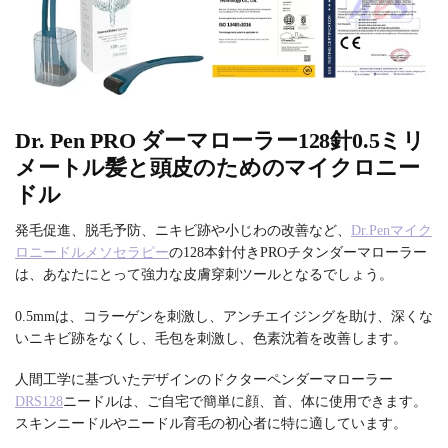
Dr. Pen PRO ダーマローラー128針0.5ミリ
メートル髪と頭皮のためのマイクロニー
ドル
発毛促進、脱毛予防、ニキビ跡や小じわの改善など、
Dr.Penマイク
ロニードルメソセラピー
の128本針付きPROチタンダーマローラー
は、あなたにとって強力な皮膚穿刺ツールとなるでしょう。
0.5mmは、コラーゲンを刺激し、アンチエイジングを助け、深くな
いニキビ跡をなくし、毛包を刺激し、色素沈着を改善します。
人間工学に基づいたデザインのドクターペンダーマローラー
DRS128
ニードルは、ご自宅で簡単に顔、首、体に使用できます。
スキンニードルやニードル育毛の初心者に特に適しています。