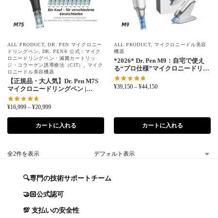
ALL PRODUCT
,
DR. PEN マイクロニー
ALL PRODUCT
,
マイクロニードル美容
ドリングペン
,
DR. PEN® 公式：マイク
機器
ロニードリングペン・滅菌カートリッ
*2026* Dr. Pen M9：自宅で使え
ジ・コラーゲン誘導療法（CIT）
,
マイク
る“プロ仕様”マイクロニードリン
ロニードル美容機器
グの次世代モデル
【正規品・大人気】Dr. Pen M7S
¥
39,150
–
¥
44,150
マイクロニードリングペン |
16,000 RPM＋ギフトボックス＆
針カートリッジ 22本 無料付属
¥
16,999
–
¥
20,999
カートに入れる
カートに入れる
全2件を表示
🔍専門の技術サポートチーム
🤝🏻公式認可
💯 支払いの安全性