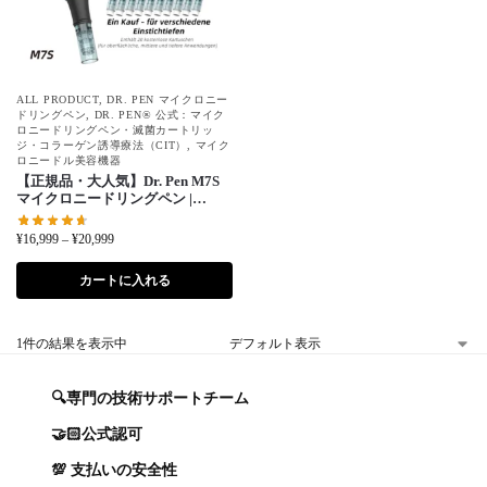
ALL PRODUCT
,
DR. PEN マイクロニー
ドリングペン
,
DR. PEN® 公式：マイク
ロニードリングペン・滅菌カートリッ
ジ・コラーゲン誘導療法（CIT）
,
マイク
ロニードル美容機器
【正規品・大人気】Dr. Pen M7S
マイクロニードリングペン |
16,000 RPM＋ギフトボックス＆
針カートリッジ 22本 無料付属
¥
16,999
–
¥
20,999
カートに入れる
1件の結果を表示中
🔍専門の技術サポートチーム
🤝🏻公式認可
💯 支払いの安全性