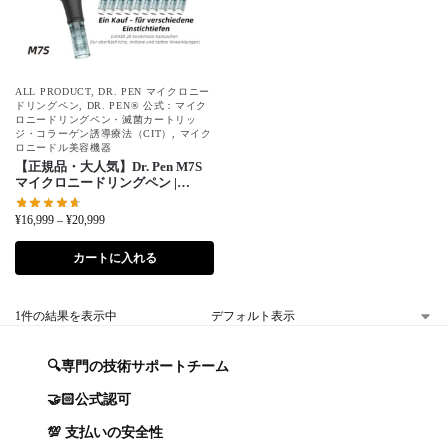
ALL PRODUCT
,
DR. PEN マイクロニー
ドリングペン
,
DR. PEN® 公式：マイク
ロニードリングペン・滅菌カートリッ
ジ・コラーゲン誘導療法（CIT）
,
マイク
ロニードル美容機器
【正規品・大人気】Dr. Pen M7S
マイクロニードリングペン |
16,000 RPM＋ギフトボックス＆
針カートリッジ 22本 無料付属
¥
16,999
–
¥
20,999
カートに入れる
1件の結果を表示中
🔍専門の技術サポートチーム
🤝🏻公式認可
💯 支払いの安全性