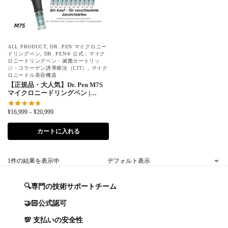
ALL PRODUCT
,
DR. PEN マイクロニー
ドリングペン
,
DR. PEN® 公式：マイク
ロニードリングペン・滅菌カートリッ
ジ・コラーゲン誘導療法（CIT）
,
マイク
ロニードル美容機器
【正規品・大人気】Dr. Pen M7S
マイクロニードリングペン |
16,000 RPM＋ギフトボックス＆
針カートリッジ 22本 無料付属
¥
16,999
–
¥
20,999
カートに入れる
1件の結果を表示中
🔍専門の技術サポートチーム
🤝🏻公式認可
💯 支払いの安全性